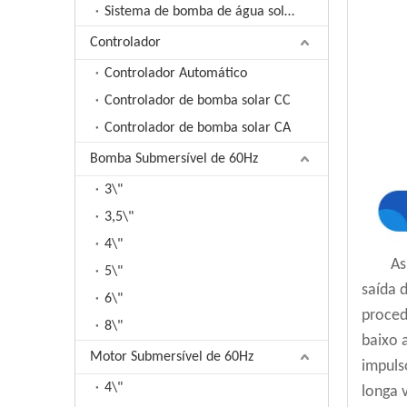
Sistema de bomba de água solar AC
Controlador
Controlador Automático
Controlador de bomba solar CC
Controlador de bomba solar CA
Bomba Submersível de 60Hz
3\"
3,5\"
4\"
As
5\"
saída 
6\"
proced
8\"
baixo 
Motor Submersível de 60Hz
impuls
4\"
longa v