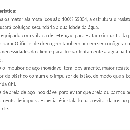
rística:
os os materiais metálicos são 100% SS304, a estrutura é resis
usará poluição secundária à qualidade da água.
á equipado com válvula de retenção para evitar o impacto da
ca parar.Orifícios de drenagem também podem ser configurado
 necessidades do cliente para drenar lentamente a água na tu
o.
o o impulsor de aço inoxidável tem, obviamente, maior resistên
or de plástico comum e o impulsor de latão, de modo que a bo
ida útil.
e de areia de aço inoxidável para evitar que areia ou partícu
amento de impulso especial é instalado para evitar danos no
orte.