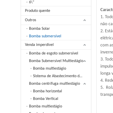
6\"
Caracte
Produto quente
1. Tod
Outros
não ca
Bomba Solar
2. Est
Bomba submersível
elétri
Venda imperdível
com as
invern
Bomba de esgoto submersível
3. Tod
Bomba Submersível Multiestágio
impuls
Bomba multiestágio
longa v
Sistema de Abastecimento de Água de Frequência Variável
4. Red
Bomba centrífuga multiestágio
5. Rol
Bomba horizontal
transp
Bomba Vertical
Bomba multiestágio