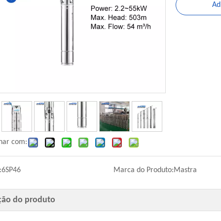
Ad
har com:
:
6SP46
Marca do Produto:
Mastra
ção do produto