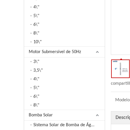
4\"
5\"
6\"
8\"
10\"
Motor Submersível de 50Hz
3\"
3,5\"
4\"
compartil
5\"
6\"
Modelo
8\"
Bomba Solar
Descri
Sistema Solar de Bomba de Água DC