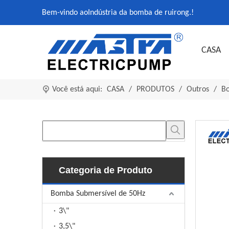
Bem-vindo ao
Indústria da bomba de ruirong.
!
CASA
Você está aqui:
CASA
/
PRODUTOS
/
Outros
/
B
Categoria de Produto
Bomba Submersível de 50Hz
3\"
3,5\"